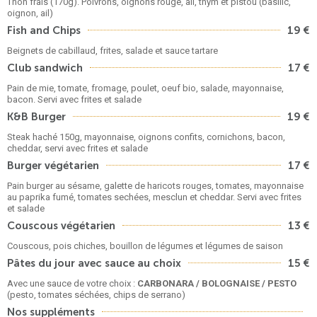
Thon frais (170g). Poivrons, oignons rouge, ail, thym et pistou (basilic,
oignon, ail)
Fish and Chips
19 €
Beignets de cabillaud, frites, salade et sauce tartare
Club sandwich
17 €
Pain de mie, tomate, fromage, poulet, oeuf bio, salade, mayonnaise,
bacon. Servi avec frites et salade
K&B Burger
19 €
Steak haché 150g, mayonnaise, oignons confits, cornichons, bacon,
cheddar, servi avec frites et salade
Burger végétarien
17 €
Pain burger au sésame, galette de haricots rouges, tomates, mayonnaise
au paprika fumé, tomates sechées, mesclun et cheddar. Servi avec frites
et salade
Couscous végétarien
13 €
Couscous, pois chiches, bouillon de légumes et légumes de saison
Pâtes du jour avec sauce au choix
15 €
Avec une sauce de votre choix :
CARBONARA / BOLOGNAISE / PESTO
(pesto, tomates séchées, chips de serrano)
Nos suppléments