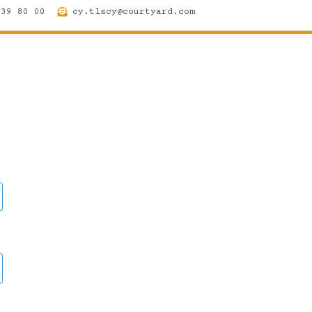
 39 80 00
cy.tlscy@courtyard.com