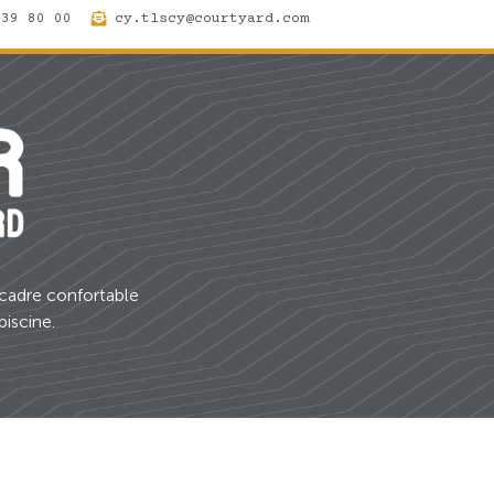
 39 80 00
cy.tlscy@courtyard.com
 cadre confortable
piscine.