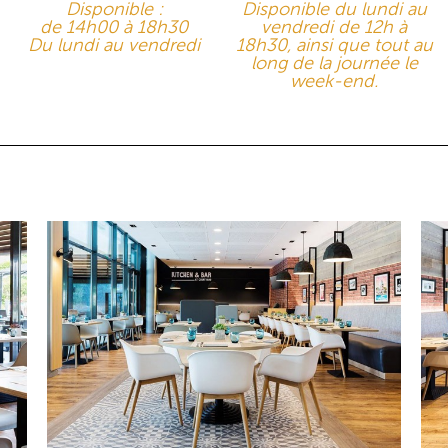
Disponible :
Disponible du lundi au
de 14h00 à 18h30
vendredi de 12h à
Du lundi au vendredi
18h30, ainsi que tout au
long de la journée le
week-end.